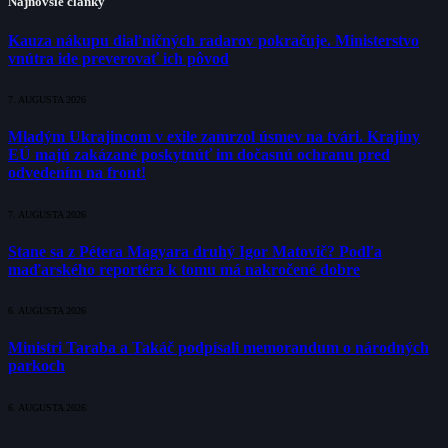
Najnovšie články
Kauza nákupu diaľničných radarov pokračuje. Ministerstvo
vnútra ide preverovať ich pôvod
7. AUGUSTA 2026
Mladým Ukrajincom v exile zamrzol úsmev na tvári. Krajiny
EÚ majú zakázané poskytnúť im dočasnú ochranu pred
odvedením na front!
7. AUGUSTA 2026
Stane sa z Pétera Magyara druhý Igor Matovič? Podľa
maďarského reportéra k tomu má nakročené dobre
6. AUGUSTA 2026
Ministri Taraba a Takáč podpísali memorandum o národných
parkoch
6. AUGUSTA 2026