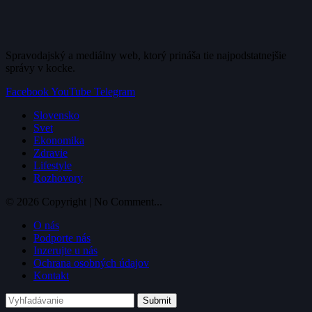
Spravodajský a mediálny web, ktorý prináša tie najpodstatnejšie
správy v kocke.
Facebook
YouTube
Telegram
Slovensko
Svet
Ekonomika
Zdravie
Lifestyle
Rozhovory
© 2026 Copyright | No Comment...
O nás
Podporte nás
Inzerujte u nás
Ochrana osobných údajov
Kontakt
Submit