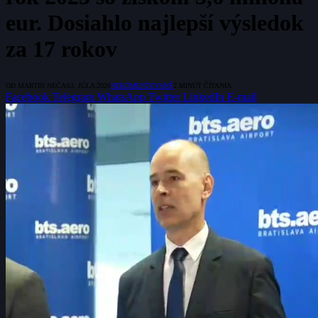
eur. Dosiahlo najlepší výsledok
za 17 rokov
OD
MARTIN NEČAS
3. JÚLA 2026
NEKOMENTOVANÉ
2 MINÚT ČÍTANIA
Facebook
Telegram
WhatsApp
Twitter
LinkedIn
E-mail