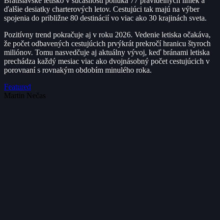
Bratislavské letisko v súčasnosti ponúka 77 pravidelných liniek a
ďalšie desiatky charterových letov. Cestujúci tak majú na výber
spojenia do približne 80 destinácií vo viac ako 30 krajinách sveta.
Pozitívny trend pokračuje aj v roku 2026. Vedenie letiska očakáva,
že počet odbavených cestujúcich prvýkrát prekročí hranicu štyroch
miliónov. Tomu nasvedčuje aj aktuálny vývoj, keď bránami letiska
prechádza každý mesiac viac ako dvojnásobný počet cestujúcich v
porovnaní s rovnakým obdobím minulého roka.
Featured
Martin Nečas