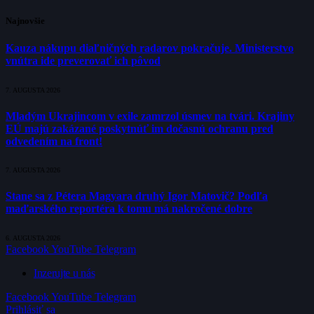
Najnovšie
Kauza nákupu diaľničných radarov pokračuje. Ministerstvo
vnútra ide preverovať ich pôvod
7. AUGUSTA 2026
Mladým Ukrajincom v exile zamrzol úsmev na tvári. Krajiny
EÚ majú zakázané poskytnúť im dočasnú ochranu pred
odvedením na front!
7. AUGUSTA 2026
Stane sa z Pétera Magyara druhý Igor Matovič? Podľa
maďarského reportéra k tomu má nakročené dobre
6. AUGUSTA 2026
Facebook
YouTube
Telegram
Inzerujte u nás
Facebook
YouTube
Telegram
Prihlásiť sa