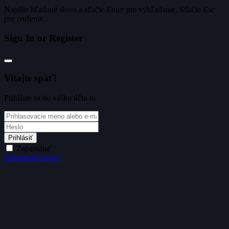
Napíšte hľadané slovo a stlačte
Enter
pre vyhľadanie. Stlačte
Esc
pre zrušenie.
Sign In or Register
Vitajte späť!
Prihláste sa do vášho účtu tu
Prihlásiť
Zapamätať
Zabudnuté heslo?