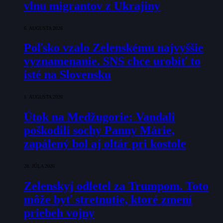
vlnu migrantov z Ukrajiny
6. AUGUSTA 2026
Poľsko vzalo Zelenskému najvyššie
vyznamenanie. SNS chce urobiť to
isté na Slovensku
1. AUGUSTA 2026
Útok na Medžugorie: Vandali
poškodili sochy Panny Márie,
zapálený bol aj oltár pri kostole
28. JÚLA 2026
Zelenskyj odletel za Trumpom. Toto
môže byť stretnutie, ktoré zmení
priebeh vojny