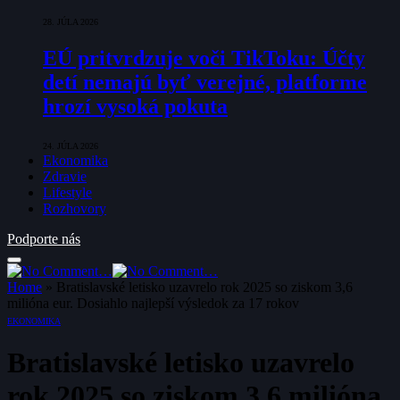
28. JÚLA 2026
EÚ pritvrdzuje voči TikToku: Účty
detí nemajú byť verejné, platforme
hrozí vysoká pokuta
24. JÚLA 2026
Ekonomika
Zdravie
Lifestyle
Rozhovory
Podporte nás
Home
»
Bratislavské letisko uzavrelo rok 2025 so ziskom 3,6
milióna eur. Dosiahlo najlepší výsledok za 17 rokov
EKONOMIKA
Bratislavské letisko uzavrelo
rok 2025 so ziskom 3,6 milióna