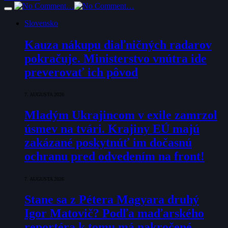
Slovensko
Kauza nákupu diaľničných radarov
pokračuje. Ministerstvo vnútra ide
preverovať ich pôvod
7. AUGUSTA 2026
Mladým Ukrajincom v exile zamrzol
úsmev na tvári. Krajiny EÚ majú
zakázané poskytnúť im dočasnú
ochranu pred odvedením na front!
7. AUGUSTA 2026
Stane sa z Pétera Magyara druhý
Igor Matovič? Podľa maďarského
reportéra k tomu má nakročené