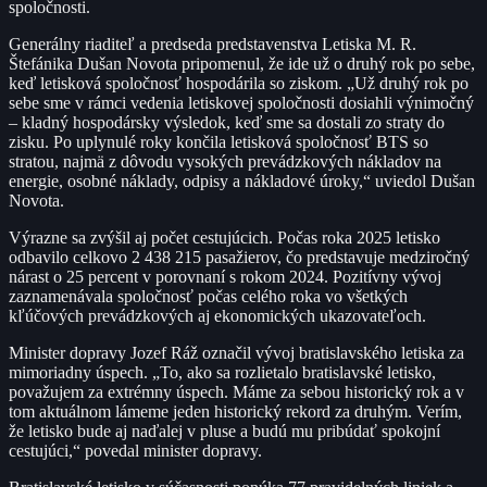
spoločnosti.
Generálny riaditeľ a predseda predstavenstva Letiska M. R.
Štefánika Dušan Novota pripomenul, že ide už o druhý rok po sebe,
keď letisková spoločnosť hospodárila so ziskom. „Už druhý rok po
sebe sme v rámci vedenia letiskovej spoločnosti dosiahli výnimočný
– kladný hospodársky výsledok, keď sme sa dostali zo straty do
zisku. Po uplynulé roky končila letisková spoločnosť BTS so
stratou, najmä z dôvodu vysokých prevádzkových nákladov na
energie, osobné náklady, odpisy a nákladové úroky,“ uviedol Dušan
Novota.
Výrazne sa zvýšil aj počet cestujúcich. Počas roka 2025 letisko
odbavilo celkovo 2 438 215 pasažierov, čo predstavuje medziročný
nárast o 25 percent v porovnaní s rokom 2024. Pozitívny vývoj
zaznamenávala spoločnosť počas celého roka vo všetkých
kľúčových prevádzkových aj ekonomických ukazovateľoch.
Minister dopravy Jozef Ráž označil vývoj bratislavského letiska za
mimoriadny úspech. „To, ako sa rozlietalo bratislavské letisko,
považujem za extrémny úspech. Máme za sebou historický rok a v
tom aktuálnom lámeme jeden historický rekord za druhým. Verím,
že letisko bude aj naďalej v pluse a budú mu pribúdať spokojní
cestujúci,“ povedal minister dopravy.