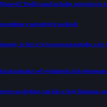
r Matovič? Podľa maďarského reportéra k 
emorandum o národných parkoch
zuje, že lož je jej pracovná metóda, a že j
alá ukrajinská veľvyslankyňa čelí obvineni
eriete na drobné, tak ide o čistý fašizmus,