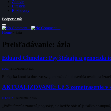
Zdravie
Lifestyle
Rozhovory
Podporte nás
Home
»
ázia
Prehľadávanie:
ázia
Eduard Chmelár: Psy štekajú a genocída i
BLOG
18. SEPTEMBRA 2025
Európska komisia dnes vo svojom rozhodnutí navrhla uvaliť na Izrae
AKTUALIZOVANÉ: Už 3 zemetrasenie v Afga
POLITIKA
1. SEPTEMBRA 2025
„Počet úmrtí a zranení je vysoký, ale keďže oblasť je ťažko dostupná