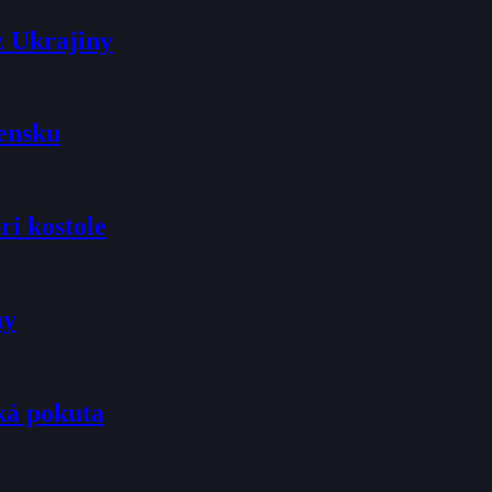
z Ukrajiny
vensku
ri kostole
ny
ká pokuta