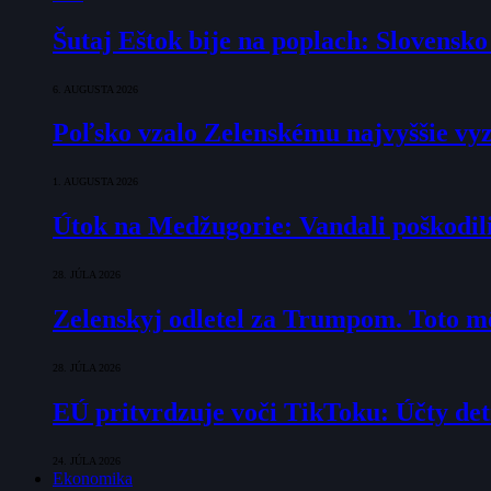
Šutaj Eštok bije na poplach: Slovensk
6. AUGUSTA 2026
Poľsko vzalo Zelenskému najvyššie vyz
1. AUGUSTA 2026
Útok na Medžugorie: Vandali poškodili 
28. JÚLA 2026
Zelenskyj odletel za Trumpom. Toto mô
28. JÚLA 2026
EÚ pritvrdzuje voči TikToku: Účty det
24. JÚLA 2026
Ekonomika