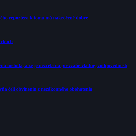
ého reportéra k tomu má nakročené dobre
arkoch
ná metóda, a že je nezrelá na prevzatie vládnej zodpovednosti
yňa čelí obvineniu z nezákonného obohatenia