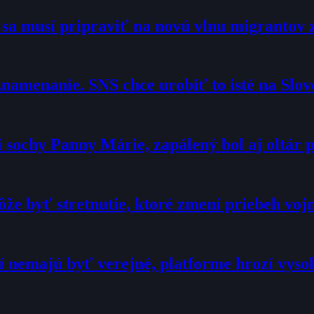
o sa musí pripraviť na novú vlnu migrantov 
namenanie. SNS chce urobiť to isté na Slo
sochy Panny Márie, zapálený bol aj oltár p
že byť stretnutie, ktoré zmení priebeh voj
í nemajú byť verejné, platforme hrozí vyso