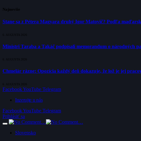
Najnovšie
Stane sa z Pétera Magyara druhý Igor Matovič? Podľa maďarsk
6. AUGUSTA 2026
Ministri Taraba a Takáč podpísali memorandum o národných p
6. AUGUSTA 2026
Chmelár rázne: Opozícia každý deň dokazuje, že lož je jej pracov
6. AUGUSTA 2026
Facebook
YouTube
Telegram
Inzerujte u nás
Facebook
YouTube
Telegram
Prihlásiť sa
Slovensko