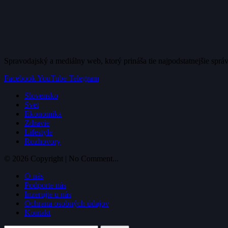
Spravodajský a mediálny web, ktorý prináša tie najpodstatnejšie sprá
Facebook
YouTube
Telegram
Slovensko
Svet
Ekonomika
Zdravie
Lifestyle
Rozhovory
© 2026 Copyright | No Comment...
O nás
Podporte nás
Inzerujte u nás
Ochrana osobných údajov
Kontakt