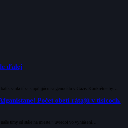
de ďalej
l balík sankcií za stupňujúcu sa genocídu v Gaze. Konkrétne by…
nistane! Počet obetí rátajú v tisícoch.
, naše tímy sú stále na mieste,“ uviedol vo vyhlásení…