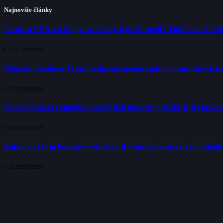
Najnovšie články
Stane sa z Pétera Magyara druhý Igor Matovič? Podľa maďarsk
6. AUGUSTA 2026
Ministri Taraba a Takáč podpísali memorandum o národných p
6. AUGUSTA 2026
Chmelár rázne: Opozícia každý deň dokazuje, že lož je jej pracov
6. AUGUSTA 2026
Zatajila byty aj luxusné výdavky? Bývalá ukrajinská veľvyslank
6. AUGUSTA 2026