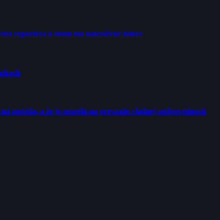
ého reportéra k tomu má nakročené dobre
arkoch
ná metóda, a že je nezrelá na prevzatie vládnej zodpovednosti