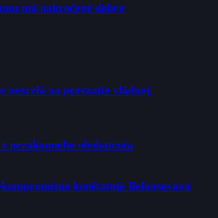
tomu má nakročené dobre
e nezrelá na prevzatie vládnej
u z nezákonného obohatenia
 nekompromisne konštatuje Belousovová