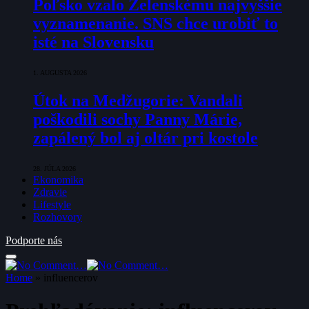
Poľsko vzalo Zelenskému najvyššie
vyznamenanie. SNS chce urobiť to
isté na Slovensku
1. AUGUSTA 2026
Útok na Medžugorie: Vandali
poškodili sochy Panny Márie,
zapálený bol aj oltár pri kostole
28. JÚLA 2026
Ekonomika
Zdravie
Lifestyle
Rozhovory
Podporte nás
Home
»
influencerov