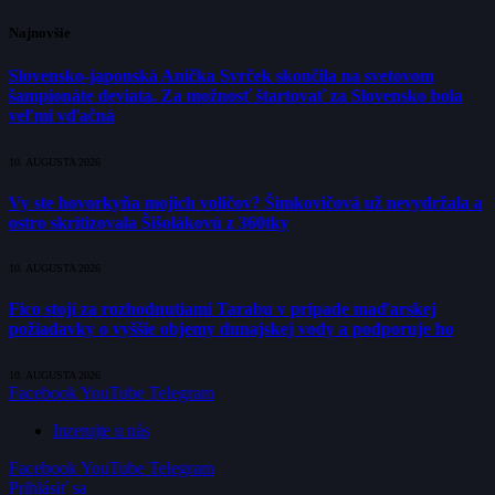
Najnovšie
Slovensko-japonská Anička Svrček skončila na svetovom
šampionáte deviata. Za možnosť štartovať za Slovensko bola
veľmi vďačná
10. AUGUSTA 2026
Vy ste hovorkyňa mojich voličov? Šimkovičová už nevydržala a
ostro skritizovala Šišolákovú z 360tky
10. AUGUSTA 2026
Fico stojí za rozhodnutiami Tarabu v prípade maďarskej
požiadavky o vyššie objemy dunajskej vody a podporuje ho
10. AUGUSTA 2026
Facebook
YouTube
Telegram
Inzerujte u nás
Facebook
YouTube
Telegram
Prihlásiť sa