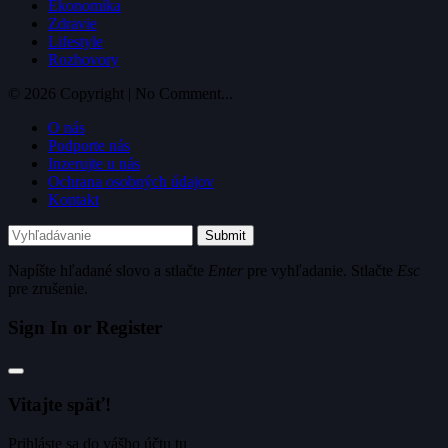
Ekonomika
Zdravie
Lifestyle
Rozhovory
© 2026 Copyright | No Comment...
O nás
Podporte nás
Inzerujte u nás
Ochrana osobných údajov
Kontakt
Submit
Napíšte hľadané slovo a stlačte
Enter
pre vyhľadanie. Stlačte
Esc
pre zrušenie.
Sign In or Register
Vitajte späť!
Prihláste sa do vášho účtu tu