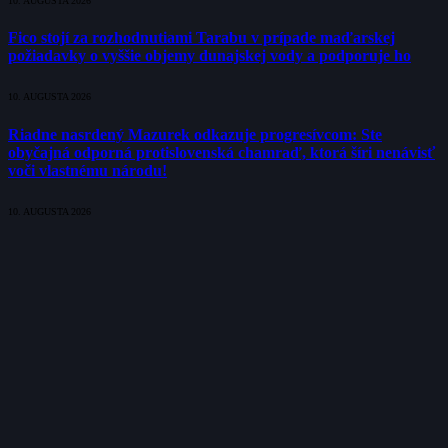
10. AUGUSTA 2026
Fico stojí za rozhodnutiami Tarabu v prípade maďarskej
požiadavky o vyššie objemy dunajskej vody a podporuje ho
10. AUGUSTA 2026
Riadne nasrdený Mazurek odkazuje progresívcom: Ste
obyčajná odporná protislovenská chamraď, ktorá šíri nenávisť
voči vlastnému národu!
10. AUGUSTA 2026