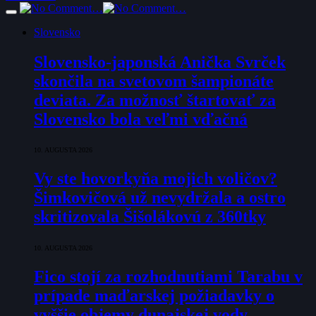
Slovensko
Slovensko-japonská Anička Svrček
skončila na svetovom šampionáte
deviata. Za možnosť štartovať za
Slovensko bola veľmi vďačná
10. AUGUSTA 2026
Vy ste hovorkyňa mojich voličov?
Šimkovičová už nevydržala a ostro
skritizovala Šišolákovú z 360tky
10. AUGUSTA 2026
Fico stojí za rozhodnutiami Tarabu v
prípade maďarskej požiadavky o
vyššie objemy dunajskej vody