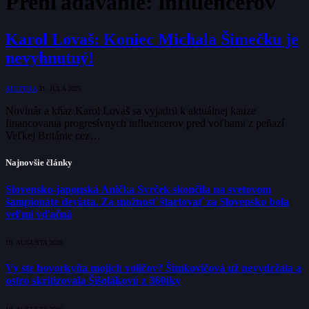
Prehľadávanie:
influencerov
Karol Lovaš: Koniec Michala Šimečku je
nevyhnutný!
KULTÚRA
31. JÚLA 2025
Novinár a kňaz Karol Lovaš sa vyjadril k aktuálnej kauze
financovania progresívnych influencerov pred voľbami z peňazí
Veľkej Británie cez…
Najnovšie články
Slovensko-japonská Anička Svrček skončila na svetovom
šampionáte deviata. Za možnosť štartovať za Slovensko bola
veľmi vďačná
10. AUGUSTA 2026
Vy ste hovorkyňa mojich voličov? Šimkovičová už nevydržala a
ostro skritizovala Šišolákovú z 360tky