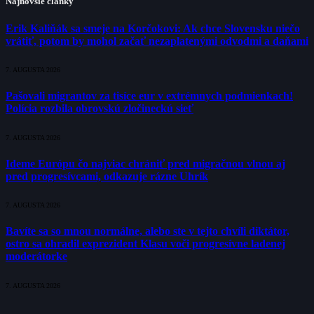
Najnovšie články
Erik Kaliňák sa smeje na Korčokovi: Ak chce Slovensku niečo
vrátiť, potom by mohol začať nezaplatenými odvodmi a daňami
7. AUGUSTA 2026
Pašovali migrantov za tisíce eur v extrémnych podmienkach!
Polícia rozbila obrovskú zločineckú sieť
7. AUGUSTA 2026
Ideme Európu čo najviac chrániť pred migračnou vlnou aj
pred progresívcami, odkazuje rázne Uhrík
7. AUGUSTA 2026
Bavíte sa so mnou normálne, alebo ste v tejto chvíli diktátor,
ostro sa ohradil exprezident Klasu voči progresívne ladenej
moderátorke
7. AUGUSTA 2026