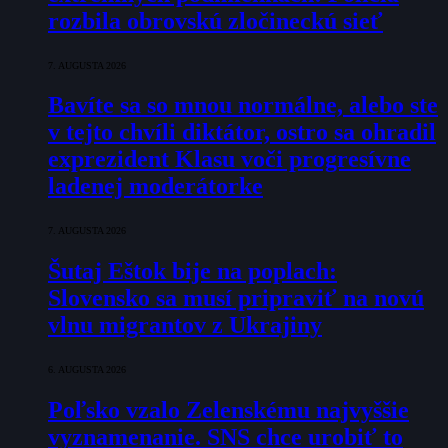
rozbila obrovskú zločineckú sieť
7. AUGUSTA 2026
Bavíte sa so mnou normálne, alebo ste
v tejto chvíli diktátor, ostro sa ohradil
exprezident Klasu voči progresívne
ladenej moderátorke
7. AUGUSTA 2026
Šutaj Eštok bije na poplach:
Slovensko sa musí pripraviť na novú
vlnu migrantov z Ukrajiny
6. AUGUSTA 2026
Poľsko vzalo Zelenskému najvyššie
vyznamenanie. SNS chce urobiť to