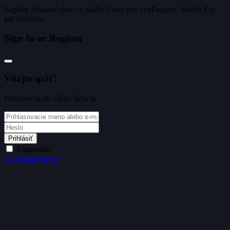
Napíšte hľadané slovo a stlačte
Enter
pre vyhľadanie. Stlačte
Esc
pre zrušenie.
Sign In or Register
Vitajte späť!
Prihláste sa do vášho účtu tu
Prihlásiť
Zapamätať
Zabudnuté heslo?