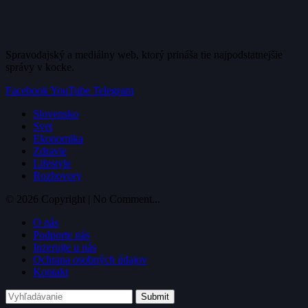
Spravodajský a mediálny web, ktorý prináša tie najpodstatnejšie
správy v kocke.
Facebook
YouTube
Telegram
Slovensko
Svet
Ekonomika
Zdravie
Lifestyle
Rozhovory
© 2026 Copyright | No Comment...
O nás
Podporte nás
Inzerujte u nás
Ochrana osobných údajov
Kontakt
Submit