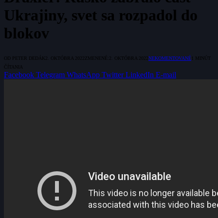
Ukrajiny, svet sa rozpadol do
blokov
OD
PETER DEDÁK
2. OKTÓBRA 2022
ZMENENÉ:
2. OKTÓBRA 2022
NEKOMENTOVANÉ
1 MINÚT
ČÍTANIA
Facebook
Telegram
WhatsApp
Twitter
LinkedIn
E-mail