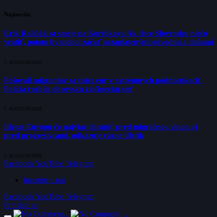
Najnovšie
Erik Kaliňák sa smeje na Korčokovi: Ak chce Slovensku niečo
vrátiť, potom by mohol začať nezaplatenými odvodmi a daňami
7. AUGUSTA 2026
Pašovali migrantov za tisíce eur v extrémnych podmienkach!
Polícia rozbila obrovskú zločineckú sieť
7. AUGUSTA 2026
Ideme Európu čo najviac chrániť pred migračnou vlnou aj
pred progresívcami, odkazuje rázne Uhrík
7. AUGUSTA 2026
Facebook
YouTube
Telegram
Inzerujte u nás
Facebook
YouTube
Telegram
Prihlásiť sa