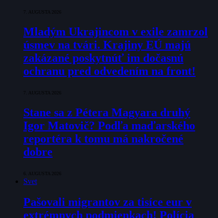
7. AUGUSTA 2026
Mladým Ukrajincom v exile zamrzol
úsmev na tvári. Krajiny EÚ majú
zakázané poskytnúť im dočasnú
ochranu pred odvedením na front!
7. AUGUSTA 2026
Stane sa z Pétera Magyara druhý
Igor Matovič? Podľa maďarského
reportéra k tomu má nakročené
dobre
6. AUGUSTA 2026
Svet
Pašovali migrantov za tisíce eur v
extrémnych podmienkach! Polícia