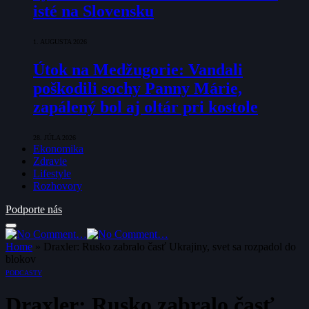
isté na Slovensku
1. AUGUSTA 2026
Útok na Medžugorie: Vandali
poškodili sochy Panny Márie,
zapálený bol aj oltár pri kostole
28. JÚLA 2026
Ekonomika
Zdravie
Lifestyle
Rozhovory
Podporte nás
Home
»
Draxler: Rusko zabralo časť Ukrajiny, svet sa rozpadol do
blokov
PODCASTY
Draxler: Rusko zabralo časť