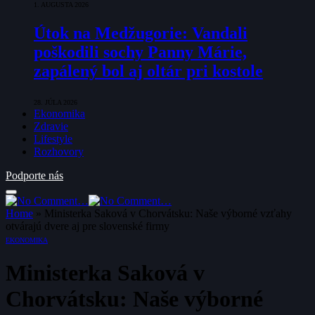
1. AUGUSTA 2026
Útok na Medžugorie: Vandali
poškodili sochy Panny Márie,
zapálený bol aj oltár pri kostole
28. JÚLA 2026
Ekonomika
Zdravie
Lifestyle
Rozhovory
Podporte nás
Home
»
Ministerka Saková v Chorvátsku: Naše výborné vzťahy
otvárajú dvere aj pre slovenské firmy
EKONOMIKA
Ministerka Saková v
Chorvátsku: Naše výborné