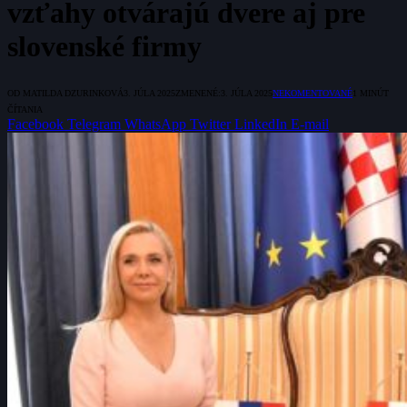
vzťahy otvárajú dvere aj pre
slovenské firmy
OD
MATILDA DZURINKOVÁ
3. JÚLA 2025
ZMENENÉ:
3. JÚLA 2025
NEKOMENTOVANÉ
1 MINÚT
ČÍTANIA
Facebook
Telegram
WhatsApp
Twitter
LinkedIn
E-mail