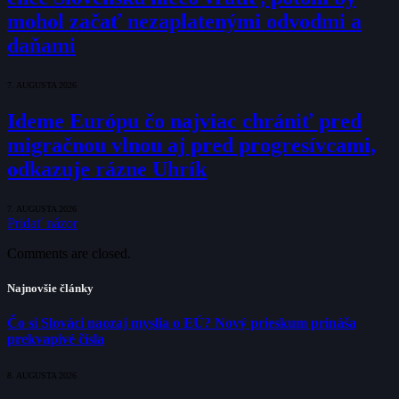
mohol začať nezaplatenými odvodmi a
daňami
7. AUGUSTA 2026
Ideme Európu čo najviac chrániť pred
migračnou vlnou aj pred progresívcami,
odkazuje rázne Uhrík
7. AUGUSTA 2026
Pridať názor
Comments are closed.
Najnovšie články
Čo si Slováci naozaj myslia o EÚ? Nový prieskum prináša
prekvapivé čísla
8. AUGUSTA 2026