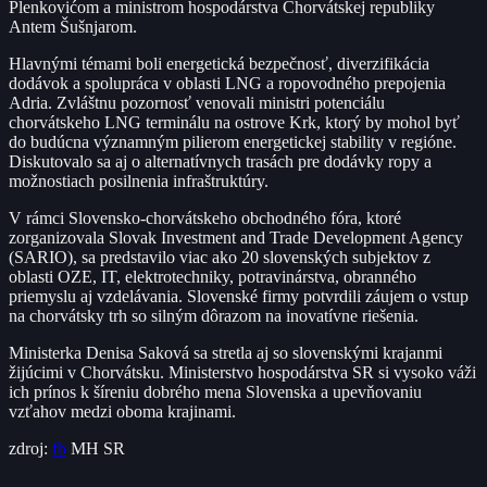
Plenkovićom a ministrom hospodárstva Chorvátskej republiky
Antem Šušnjarom.
Hlavnými témami boli energetická bezpečnosť, diverzifikácia
dodávok a spolupráca v oblasti LNG a ropovodného prepojenia
Adria. Zvláštnu pozornosť venovali ministri potenciálu
chorvátskeho LNG terminálu na ostrove Krk, ktorý by mohol byť
do budúcna významným pilierom energetickej stability v regióne.
Diskutovalo sa aj o alternatívnych trasách pre dodávky ropy a
možnostiach posilnenia infraštruktúry.
V rámci Slovensko-chorvátskeho obchodného fóra, ktoré
zorganizovala Slovak Investment and Trade Development Agency
(SARIO), sa predstavilo viac ako 20 slovenských subjektov z
oblasti OZE, IT, elektrotechniky, potravinárstva, obranného
priemyslu aj vzdelávania. Slovenské firmy potvrdili záujem o vstup
na chorvátsky trh so silným dôrazom na inovatívne riešenia.
Ministerka Denisa Saková sa stretla aj so slovenskými krajanmi
žijúcimi v Chorvátsku. Ministerstvo hospodárstva SR si vysoko váži
ich prínos k šíreniu dobrého mena Slovenska a upevňovaniu
vzťahov medzi oboma krajinami.
zdroj:
fb
MH SR