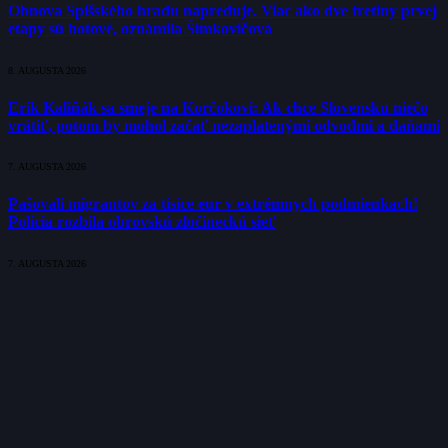
Obnova Spišského hradu napreduje. Viac ako dve tretiny prvej
etapy sú hotové, oznámila Šimkovičová
8. AUGUSTA 2026
Erik Kaliňák sa smeje na Korčokovi: Ak chce Slovensku niečo
vrátiť, potom by mohol začať nezaplatenými odvodmi a daňami
7. AUGUSTA 2026
Pašovali migrantov za tisíce eur v extrémnych podmienkach!
Polícia rozbila obrovskú zločineckú sieť
7. AUGUSTA 2026