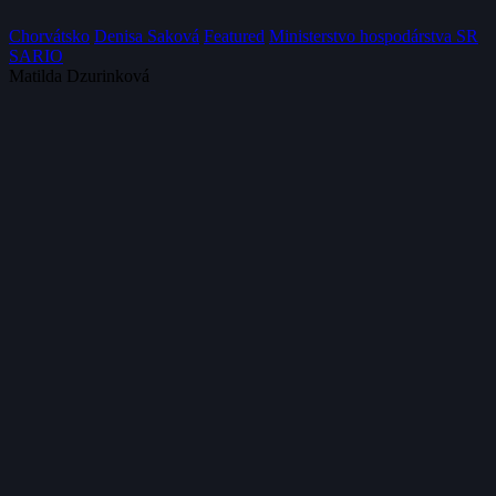
Chorvátsko
Denisa Saková
Featured
Ministerstvo hospodárstva SR
SARIO
Matilda Dzurinková