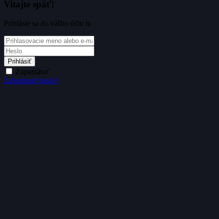
Vitajte späť!
Prihláste sa do vášho účtu tu
Prihlásiť
Zapamätať
Zabudnuté heslo?