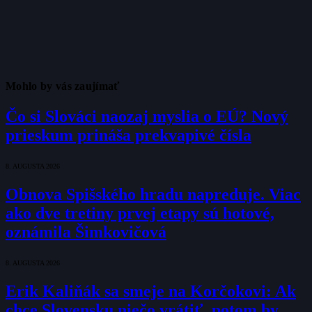
Mohlo by vás zaujímať
Čo si Slováci naozaj myslia o EÚ? Nový
prieskum prináša prekvapivé čísla
8. AUGUSTA 2026
Obnova Spišského hradu napreduje. Viac
ako dve tretiny prvej etapy sú hotové,
oznámila Šimkovičová
8. AUGUSTA 2026
Erik Kaliňák sa smeje na Korčokovi: Ak
chce Slovensku niečo vrátiť, potom by