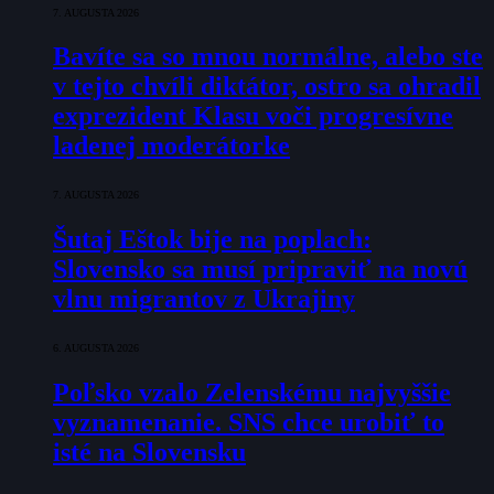
7. AUGUSTA 2026
Bavíte sa so mnou normálne, alebo ste
v tejto chvíli diktátor, ostro sa ohradil
exprezident Klasu voči progresívne
ladenej moderátorke
7. AUGUSTA 2026
Šutaj Eštok bije na poplach:
Slovensko sa musí pripraviť na novú
vlnu migrantov z Ukrajiny
6. AUGUSTA 2026
Poľsko vzalo Zelenskému najvyššie
vyznamenanie. SNS chce urobiť to
isté na Slovensku