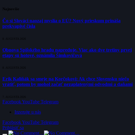
Najnovšie
Čo si Slováci naozaj myslia o EÚ? Nový prieskum prináša
prekvapivé čísla
8. AUGUSTA 2026
Obnova Spišského hradu napreduje. Viac ako dve tretiny prvej
etapy sú hotové, oznámila Šimkovičová
8. AUGUSTA 2026
Erik Kaliňák sa smeje na Korčokovi: Ak chce Slovensku niečo
vrátiť, potom by mohol začať nezaplatenými odvodmi a daňami
7. AUGUSTA 2026
Facebook
YouTube
Telegram
Inzerujte u nás
Facebook
YouTube
Telegram
Prihlásiť sa