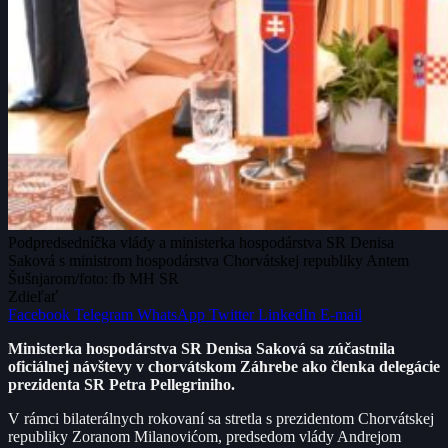
Podpredsedníčka vlády a ministerka hospodárstva SR Denisa
Saková s ministrom hospodárstva Chorvátskej republiky Antem
Šušnjarom/foto: fb MH SR
Zdieľať
Facebook
Telegram
WhatsApp
Twitter
LinkedIn
E-mail
Ministerka hospodárstva SR Denisa Saková sa zúčastnila
oficiálnej návštevy v chorvátskom Záhrebe ako členka delegácie
prezidenta SR Petra Pellegriniho.
V rámci bilaterálnych rokovaní sa stretla s prezidentom Chorvátskej
republiky Zoranom Milanovićom, predsedom vlády Andrejom