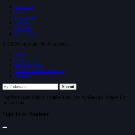
Slovensko
Svet
Ekonomika
Zdravie
Lifestyle
Rozhovory
© 2026 Copyright | No Comment...
O nás
Podporte nás
Inzerujte u nás
Ochrana osobných údajov
Kontakt
Submit
Napíšte hľadané slovo a stlačte
Enter
pre vyhľadanie. Stlačte
Esc
pre zrušenie.
Sign In or Register