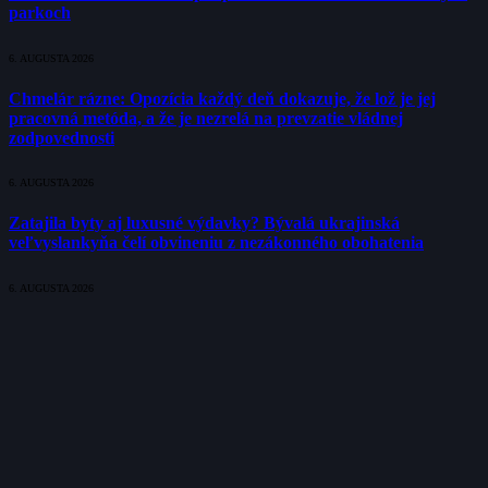
parkoch
6. AUGUSTA 2026
Chmelár rázne: Opozícia každý deň dokazuje, že lož je jej
pracovná metóda, a že je nezrelá na prevzatie vládnej
zodpovednosti
6. AUGUSTA 2026
Zatajila byty aj luxusné výdavky? Bývalá ukrajinská
veľvyslankyňa čelí obvineniu z nezákonného obohatenia
6. AUGUSTA 2026