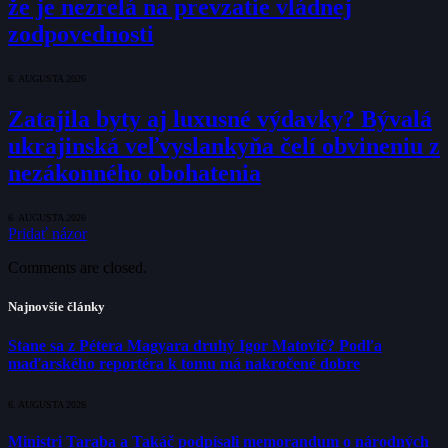
že je nezrelá na prevzatie vládnej
zodpovednosti
6. AUGUSTA 2026
Zatajila byty aj luxusné výdavky? Bývalá
ukrajinská veľvyslankyňa čelí obvineniu z
nezákonného obohatenia
6. AUGUSTA 2026
Pridať názor
Comments are closed.
Najnovšie články
Stane sa z Pétera Magyara druhý Igor Matovič? Podľa
maďarského reportéra k tomu má nakročené dobre
6. AUGUSTA 2026
Ministri Taraba a Takáč podpísali memorandum o národných