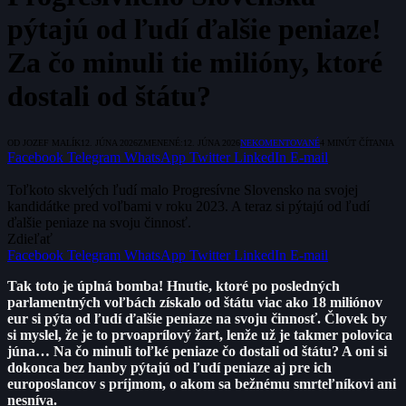
pýtajú od ľudí ďalšie peniaze!
Za čo minuli tie milióny, ktoré
dostali od štátu?
OD
JOZEF MALÍK
12. JÚNA 2026
ZMENENÉ:
12. JÚNA 2026
NEKOMENTOVANÉ
4 MINÚT ČÍTANIA
Facebook
Telegram
WhatsApp
Twitter
LinkedIn
E-mail
Toľkoto skvelých ľudí malo Progresívne Slovensko na svojej
kandidátke pred voľbami v roku 2023. A teraz si pýtajú od ľudí
ďalšie peniaze na svoju činnosť.
Zdieľať
Facebook
Telegram
WhatsApp
Twitter
LinkedIn
E-mail
Tak toto je úplná bomba! Hnutie, ktoré po posledných
parlamentných voľbách získalo od štátu viac ako 18 miliónov
eur si pýta od ľudí ďalšie peniaze na svoju činnosť. Človek by
si myslel, že je to prvoaprílový žart, lenže už je takmer polovica
júna… Na čo minuli toľké peniaze čo dostali od štátu? A oni si
dokonca bez hanby pýtajú od ľudí peniaze aj pre ich
europoslancov s príjmom, o akom sa bežnému smrteľníkovi ani
nesníva.