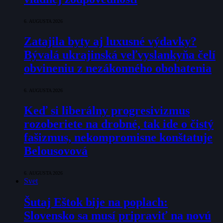
6. AUGUSTA 2026
Zatajila byty aj luxusné výdavky?
Bývalá ukrajinská veľvyslankyňa čelí
obvineniu z nezákonného obohatenia
6. AUGUSTA 2026
Keď si liberálny progresivizmus
rozoberiete na drobné, tak ide o čistý
fašizmus, nekompromisne konštatuje
Belousovová
6. AUGUSTA 2026
Svet
Šutaj Eštok bije na poplach:
Slovensko sa musí pripraviť na novú