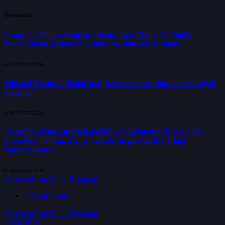
Najnovšie
Stane sa z Pétera Magyara druhý Igor Matovič? Podľa
maďarského reportéra k tomu má nakročené dobre
6. AUGUSTA 2026
Ministri Taraba a Takáč podpísali memorandum o národných
parkoch
6. AUGUSTA 2026
Chmelár rázne: Opozícia každý deň dokazuje, že lož je jej
pracovná metóda, a že je nezrelá na prevzatie vládnej
zodpovednosti
6. AUGUSTA 2026
Facebook
YouTube
Telegram
Inzerujte u nás
Facebook
YouTube
Telegram
Prihlásiť sa