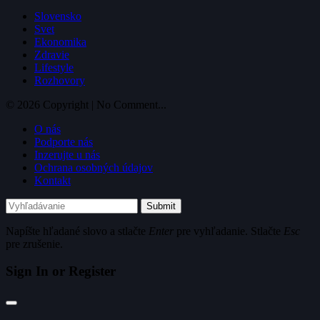
Slovensko
Svet
Ekonomika
Zdravie
Lifestyle
Rozhovory
© 2026 Copyright | No Comment...
O nás
Podporte nás
Inzerujte u nás
Ochrana osobných údajov
Kontakt
Submit
Napíšte hľadané slovo a stlačte
Enter
pre vyhľadanie. Stlačte
Esc
pre zrušenie.
Sign In or Register