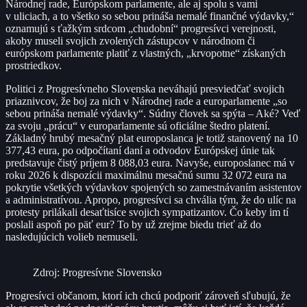
Národnej rade, Európskom parlamente, ale aj spolu s vami
v uliciach, a to všetko so sebou prináša nemalé finančné výdavky,“
oznamujú s ťažkým srdcom „chudobní“ progresívci verejnosti,
akoby museli svojich zvolených zástupcov v národnom či
európskom parlamente platiť z vlastných, „krvopotne“ získaných
prostriedkov.
Politici z Progresívneho Slovenska neváhajú presviedčať svojich
priaznivcov, že boj za nich v Národnej rade a europarlamente „so
sebou prináša nemalé výdavky“. Súdny človek sa spýta – Aké? Veď
za svoju „prácu“ v europarlamente sú oficiálne štedro platení.
Základný hrubý mesačný plat europoslanca je totiž stanovený na 10
377,43 eura, po odpočítaní daní a odvodov Európskej únie tak
predstavuje čistý príjem 8 088,03 eura. Navyše, europoslanec má v
roku 2026 k dispozícii maximálnu mesačnú sumu 32 072 eura na
pokrytie všetkých výdavkov spojených so zamestnávaním asistentov
a administratívou. Apropo, progresívci sa chvália tým, že do ulíc na
protesty prilákali desaťtisíce svojich sympatizantov. Čo keby im tí
poslali aspoň po päť eur? To by už zrejme biedu trieť až do
nasledujúcich volieb nemuseli.
Zdroj: Progresívne Slovensko
Progresívci občanom, ktorí ich chcú podporiť zároveň sľubujú, že