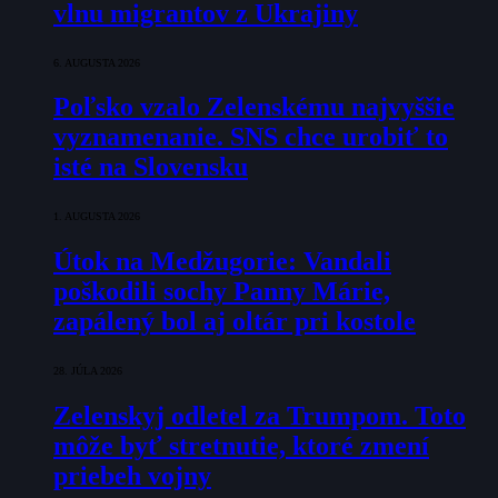
vlnu migrantov z Ukrajiny
6. AUGUSTA 2026
Poľsko vzalo Zelenskému najvyššie
vyznamenanie. SNS chce urobiť to
isté na Slovensku
1. AUGUSTA 2026
Útok na Medžugorie: Vandali
poškodili sochy Panny Márie,
zapálený bol aj oltár pri kostole
28. JÚLA 2026
Zelenskyj odletel za Trumpom. Toto
môže byť stretnutie, ktoré zmení
priebeh vojny