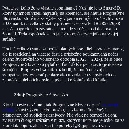
Pýtate sa, koho že to vlastne spomíname? Nuž nie je to Smer-SD,
ktorý by mnohí videli najradšej na kolenách, ale hnutie Progresívne
Slovensko, ktoré má za výsledky v parlamentných voľbách v roku
2023 nárok na celkový štátny príspevok vo výške 18 285 626,88
eur. Aj napriek tejto závratnej sume ide v súčasnosti doslova po
žobraní. Teda aspoň tak sa to javí z toho, čo zverejnilo na svojej
stránke.
Hoci tá celková suma sa podľa platných pravidiel nevypláca naraz,
ale je rozdelená na viacero častí a priebežne poukazovaná počas
celého štvorročného volebného obdobia (2023 – 2027), že si bude
Progresívne Slovensko pýtať od ľudí ďalšie peniaze, to je doslova
šokujúce. Progresívci sa totiž rozhodli, že budú od svojich
sympatizantov vyberať peniaze ako u veriacich v kostoloch do
zvončeka, alebo ich doslova pýtať ako žobrák do klobúka.
Zdroj: Progresívne Slovensko
Kto si to ešte nevšimol, tak Progresívne Slovensko má
na svojej
stránke
akúsi výzvu, alebo prosbu, na získanie finančných
príspevkov od svojich priaznivcov. Nie však na pomoc ľuďom,
zvieratám či organizáciám v núdzi, ktorých určite nie je málo, ba za
ktoré tak bojujú, ale na vlastné potreby! „Bojujeme za vás v