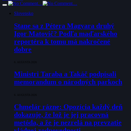
Slovensko
Stane sa z Pétera Magyara druhý
Igor Matovič? Podľa maďarského
reportéra k tomu má nakročené
dobre
6. AUGUSTA 2026
Ministri Taraba a Takáč podpísali
memorandum o národných parkoch
6. AUGUSTA 2026
Chmelár rázne: Opozícia každý deň
dokazuje, že lož je jej pracovná
metóda, a že je nezrelá na prevzatie
vládnej zodpovednosti