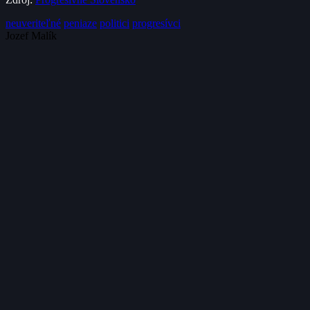
neuveriteľné
peniaze
politici
progresívci
Jozef Malík