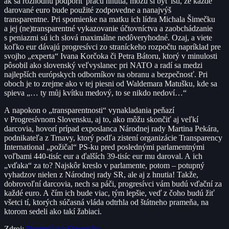
ak sa rozhodnú podporiť prácu hnutia, môžu si byť istí, že každé
darované euro bude použité zodpovedne a nanajvýš
transparentne. Pri spomienke na matku ich lídra Michala Šimečku
a jej (ne)transparentné vykazovanie účtovníctva a zaobchádzanie
s peniazmi sú ich slová maximálne nedôveryhodné. Ozaj, a viete
koľko eur dávajú progresívci zo straníckeho rozpočtu napríklad pre
svojho „experta“ Ivana Korčoka či Petra Bátoru, ktorý v minulosti
pôsobil ako slovenský veľvyslanec pri NATO a radí sa medzi
najlepších európskych odborníkov na obranu a bezpečnosť. Pri
oboch je to zrejme ako v tej piesni od Waldemara Matušku, kde sa
spieva „… ty můj kvítku medový, to se nikdo nedoví…“
A napokon o „transparentnosti“ vynakladania peňazí
v Progresívnom Slovensku, aj to, ako môžu skončiť aj veľkí
darcovia, hovorí prípad exposlanca Národnej rady Martina Pekára,
podnikateľa z Trnavy, ktorý podľa zistení organizácie Transparency
International „požičal“ PS-ku pred poslednými parlamentnými
voľbami 440-tisíc eur a ďalších 39-tisíc eur mu daroval. A ich
„vďaka“ za to? Najskôr kreslo v parlamente, potom – potupný
vyhadzov nielen z Národnej rady SR, ale aj z hnutia! Takže,
dobrovoľní darcovia, nech sa páči, progresívci vám budú vďační za
každé euro. A čím ich bude viac, tým lepšie, veď z čoho budú žiť
všetci tí, ktorých súčasná vláda odtrhla od štátneho prameňa, na
ktorom sedeli ako takí žabiaci.
Zdroj:
Progresívne Slovensko