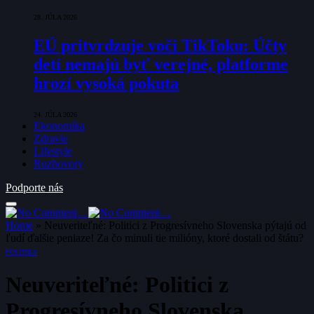
28. JÚLA 2026
EÚ pritvrdzuje voči TikToku: Účty
detí nemajú byť verejné, platforme
hrozí vysoká pokuta
24. JÚLA 2026
Ekonomika
Zdravie
Lifestyle
Rozhovory
Podporte nás
Home
»
Neuveriteľné: Politici z Progresívneho Slovenska pýtajú od
ľudí ďalšie peniaze! Za čo minuli tie milióny, ktoré dostali od štátu?
POLITIKA
Neuveriteľné: Politici z
Progresívneho Slovenska