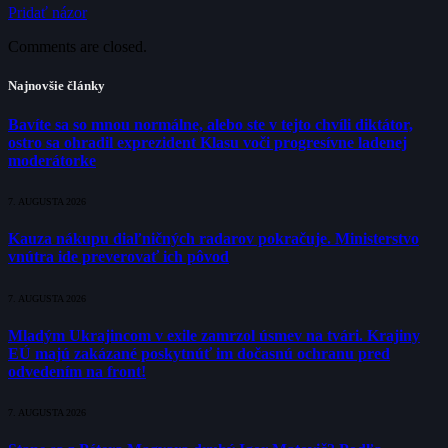
Pridať názor
Comments are closed.
Najnovšie články
Bavíte sa so mnou normálne, alebo ste v tejto chvíli diktátor,
ostro sa ohradil exprezident Klasu voči progresívne ladenej
moderátorke
7. AUGUSTA 2026
Kauza nákupu diaľničných radarov pokračuje. Ministerstvo
vnútra ide preverovať ich pôvod
7. AUGUSTA 2026
Mladým Ukrajincom v exile zamrzol úsmev na tvári. Krajiny
EÚ majú zakázané poskytnúť im dočasnú ochranu pred
odvedením na front!
7. AUGUSTA 2026