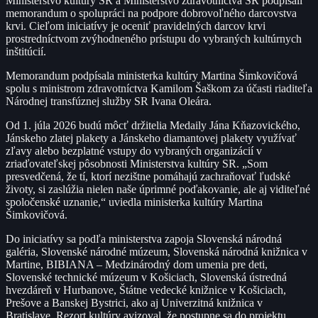
Ministerstvo kultúry SR a Ministerstvo zdravotníctva SR podpísali
memorandum o spolupráci na podpore dobrovoľného darcovstva
krvi. Cieľom iniciatívy je oceniť pravidelných darcov krvi
prostredníctvom zvýhodneného prístupu do vybraných kultúrnych
inštitúcií.
Memorandum podpísala ministerka kultúry Martina Šimkovičová
spolu s ministrom zdravotníctva Kamilom Šaškom za účasti riaditeľa
Národnej transfúznej služby SR Ivana Oleára.
Od 1. júla 2026 budú môcť držitelia Medaily Jána Kňazovického,
Jánskeho zlatej plakety a Jánskeho diamantovej plakety využívať
zľavy alebo bezplatné vstupy do vybraných organizácií v
zriaďovateľskej pôsobnosti Ministerstva kultúry SR. „Som
presvedčená, že tí, ktorí nezištne pomáhajú zachraňovať ľudské
životy, si zaslúžia nielen naše úprimné poďakovanie, ale aj viditeľné
spoločenské uznanie,“ uviedla ministerka kultúry Martina
Šimkovičová.
Do iniciatívy sa podľa ministerstva zapoja Slovenská národná
galéria, Slovenské národné múzeum, Slovenská národná knižnica v
Martine, BIBIANA – Medzinárodný dom umenia pre deti,
Slovenské technické múzeum v Košiciach, Slovenská ústredná
hvezdáreň v Hurbanove, Štátne vedecké knižnice v Košiciach,
Prešove a Banskej Bystrici, ako aj Univerzitná knižnica v
Bratislave. Rezort kultúry avizoval, že postupne sa do projektu