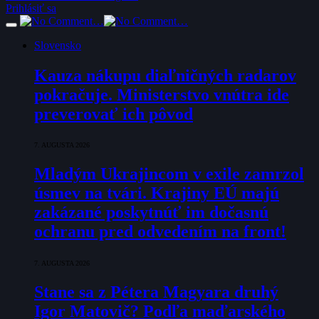
Prihlásiť sa
Slovensko
Kauza nákupu diaľničných radarov
pokračuje. Ministerstvo vnútra ide
preverovať ich pôvod
7. AUGUSTA 2026
Mladým Ukrajincom v exile zamrzol
úsmev na tvári. Krajiny EÚ majú
zakázané poskytnúť im dočasnú
ochranu pred odvedením na front!
7. AUGUSTA 2026
Stane sa z Pétera Magyara druhý
Igor Matovič? Podľa maďarského