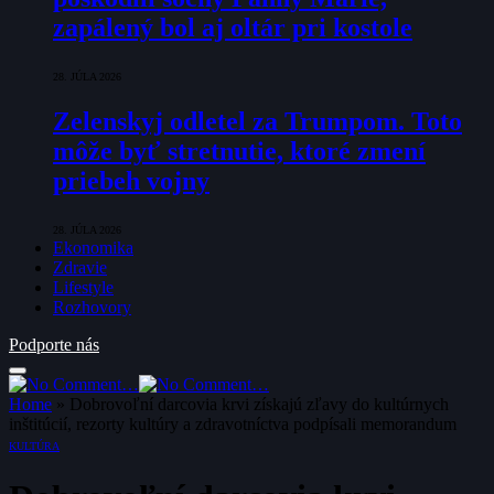
zapálený bol aj oltár pri kostole
28. JÚLA 2026
Zelenskyj odletel za Trumpom. Toto
môže byť stretnutie, ktoré zmení
priebeh vojny
28. JÚLA 2026
Ekonomika
Zdravie
Lifestyle
Rozhovory
Podporte nás
Home
»
Dobrovoľní darcovia krvi získajú zľavy do kultúrnych
inštitúcií, rezorty kultúry a zdravotníctva podpísali memorandum
KULTÚRA