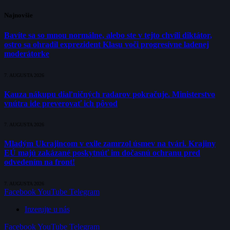
Najnovšie
Bavíte sa so mnou normálne, alebo ste v tejto chvíli diktátor,
ostro sa ohradil exprezident Klasu voči progresívne ladenej
moderátorke
7. AUGUSTA 2026
Kauza nákupu diaľničných radarov pokračuje. Ministerstvo
vnútra ide preverovať ich pôvod
7. AUGUSTA 2026
Mladým Ukrajincom v exile zamrzol úsmev na tvári. Krajiny
EÚ majú zakázané poskytnúť im dočasnú ochranu pred
odvedením na front!
7. AUGUSTA 2026
Facebook
YouTube
Telegram
Inzerujte u nás
Facebook
YouTube
Telegram