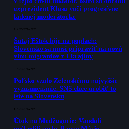
v tejto chvíli diktátor, ostro sa ohradil
exprezident Klasu voči progresívne
ladenej moderátorke
7. AUGUSTA 2026
Šutaj Eštok bije na poplach:
Slovensko sa musí pripraviť na novú
vlnu migrantov z Ukrajiny
6. AUGUSTA 2026
Poľsko vzalo Zelenskému najvyššie
vyznamenanie. SNS chce urobiť to
isté na Slovensku
1. AUGUSTA 2026
Útok na Medžugorie: Vandali
poškodili sochy Panny Márie,