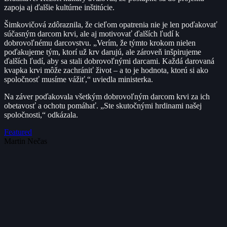
zapoja aj ďalšie kultúrne inštitúcie.
Šimkovičová zdôraznila, že cieľom opatrenia nie je len poďakovať
súčasným darcom krvi, ale aj motivovať ďalších ľudí k
dobrovoľnému darcovstvu. „Verím, že týmto krokom nielen
poďakujeme tým, ktorí už krv darujú, ale zároveň inšpirujeme
ďalších ľudí, aby sa stali dobrovoľnými darcami. Každá darovaná
kvapka krvi môže zachrániť život – a to je hodnota, ktorú si ako
spoločnosť musíme vážiť,“ uviedla ministerka.
Na záver poďakovala všetkým dobrovoľným darcom krvi za ich
obetavosť a ochotu pomáhať. „Ste skutočnými hrdinami našej
spoločnosti,“ odkázala.
Featured
Martin Nečas