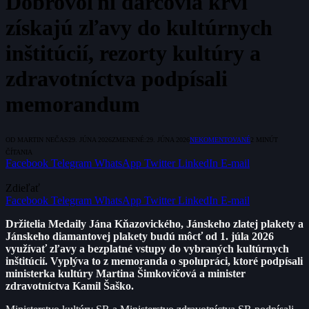
Dobrovoľní darcovia krvi
získajú zľavy do kultúrnych
inštitúcií, rezorty kultúry a
zdravotníctva podpísali
memorandum
OD
MARTIN NEČAS
29. JÚNA 2026
ZMENENÉ:
29. JÚNA 2026
NEKOMENTOVANÉ
2 MINÚT
ČÍTANIA
Facebook
Telegram
WhatsApp
Twitter
LinkedIn
E-mail
Zdieľať
Facebook
Telegram
WhatsApp
Twitter
LinkedIn
E-mail
Držitelia Medaily Jána Kňazovického, Jánskeho zlatej plakety a
Jánskeho diamantovej plakety budú môcť od 1. júla 2026
využívať zľavy a bezplatné vstupy do vybraných kultúrnych
inštitúcií. Vyplýva to z memoranda o spolupráci, ktoré podpísali
ministerka kultúry Martina Šimkovičová a minister
zdravotníctva Kamil Šaško.