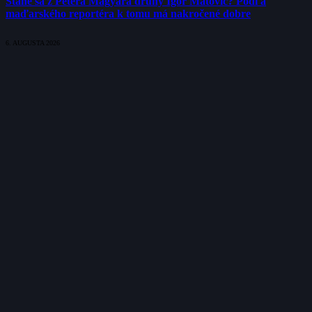
Stane sa z Pétera Magyara druhý Igor Matovič? Podľa
maďarského reportéra k tomu má nakročené dobre
6. AUGUSTA 2026