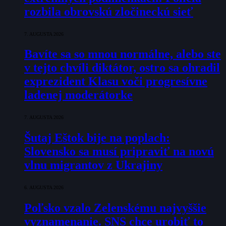
rozbila obrovskú zločineckú sieť
7. AUGUSTA 2026
Bavíte sa so mnou normálne, alebo ste
v tejto chvíli diktátor, ostro sa ohradil
exprezident Klasu voči progresívne
ladenej moderátorke
7. AUGUSTA 2026
Šutaj Eštok bije na poplach:
Slovensko sa musí pripraviť na novú
vlnu migrantov z Ukrajiny
6. AUGUSTA 2026
Poľsko vzalo Zelenskému najvyššie
vyznamenanie. SNS chce urobiť to