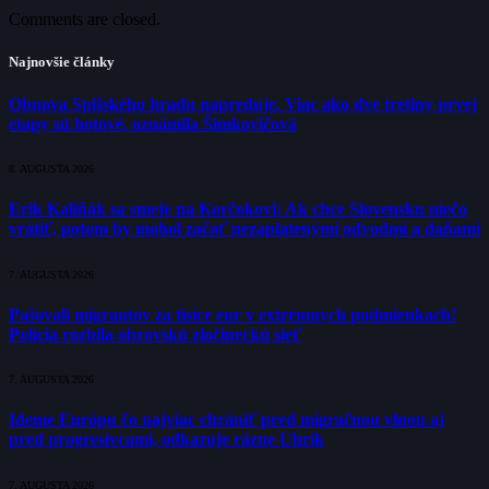
Comments are closed.
Najnovšie články
Obnova Spišského hradu napreduje. Viac ako dve tretiny prvej
etapy sú hotové, oznámila Šimkovičová
8. AUGUSTA 2026
Erik Kaliňák sa smeje na Korčokovi: Ak chce Slovensku niečo
vrátiť, potom by mohol začať nezaplatenými odvodmi a daňami
7. AUGUSTA 2026
Pašovali migrantov za tisíce eur v extrémnych podmienkach!
Polícia rozbila obrovskú zločineckú sieť
7. AUGUSTA 2026
Ideme Európu čo najviac chrániť pred migračnou vlnou aj
pred progresívcami, odkazuje rázne Uhrík
7. AUGUSTA 2026