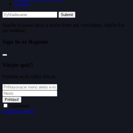
Kontakt
Submit
Napíšte hľadané slovo a stlačte
Enter
pre vyhľadanie. Stlačte
Esc
pre zrušenie.
Sign In or Register
Vitajte späť!
Prihláste sa do vášho účtu tu
Prihlásiť
Zapamätať
Zabudnuté heslo?