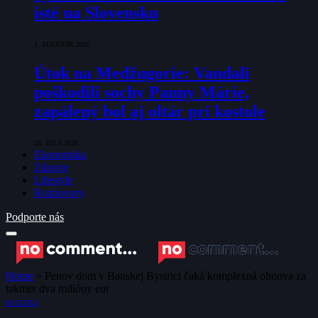
isté na Slovensku
1. AUGUSTA 2026
Útok na Medžugorie: Vandali
poškodili sochy Panny Márie,
zapálený bol aj oltár pri kostole
28. JÚLA 2026
Ekonomika
Zdravie
Lifestyle
Rozhovory
Podporte nás
Home
»
Penov dom v Banskej Bystrici čaká komplexná obnova za
takmer dva milióny eur
KULTÚRA