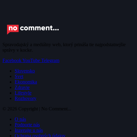
Spravodajský a mediálny web, ktorý prináša tie najpodstatnejšie
správy v kocke.
Facebook
YouTube
Telegram
Slovensko
Svet
Ekonomika
Zdravie
Lifestyle
Rozhovory
© 2026 Copyright | No Comment...
O nás
Podporte nás
Inzerujte u nás
Ochrana osobných údajov