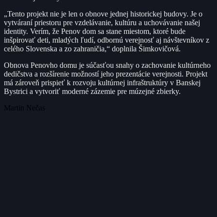
„Tento projekt nie je len o obnove jednej historickej budovy. Je o
vytváraní priestoru pre vzdelávanie, kultúru a uchovávanie našej
identity. Verím, že Penov dom sa stane miestom, ktoré bude
inšpirovať deti, mladých ľudí, odbornú verejnosť aj návštevníkov z
celého Slovenska a zo zahraničia,“ doplnila Šimkovičová.
Obnova Penovho domu je súčasťou snahy o zachovanie kultúrneho
dedičstva a rozšírenie možností jeho prezentácie verejnosti. Projekt
má zároveň prispieť k rozvoju kultúrnej infraštruktúry v Banskej
Bystrici a vytvoriť moderné zázemie pre múzejné zbierky.
Martin Nečas