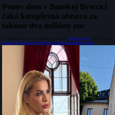
Penov dom v Banskej Bystrici
čaká komplexná obnova za
takmer dva milióny eur
OD
MARTIN NEČAS
8. JÚLA 2026
ZMENENÉ:
8. JÚLA 2026
NEKOMENTOVANÉ
2 MINÚT ČÍTANIA
Facebook
Telegram
WhatsApp
Twitter
LinkedIn
E-mail