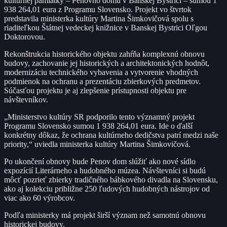
kultúrnej pamiatky – Penovho domu v Banskej Bystrici – sumou 1
938 264,01 eura z Programu Slovensko. Projekt vo štvrtok
predstavila ministerka kultúry Martina Šimkovičová spolu s
riaditeľkou Štátnej vedeckej knižnice v Banskej Bystrici Oľgou
Doktorovou.
Rekonštrukcia historického objektu zahŕňa komplexnú obnovu
budovy, zachovanie jej historických a architektonických hodnôt,
modernizáciu technického vybavenia a vytvorenie vhodných
podmienok na ochranu a prezentáciu zbierkových predmetov.
Súčasťou projektu je aj zlepšenie prístupnosti objektu pre
návštevníkov.
„Ministerstvo kultúry SR podporilo tento významný projekt
Programu Slovensko sumou 1 938 264,01 eura. Ide o ďalší
konkrétny dôkaz, že ochrana kultúrneho dedičstva patrí medzi naše
priority,“ uviedla ministerka kultúry Martina Šimkovičová.
Po ukončení obnovy bude Penov dom slúžiť ako nové sídlo
expozícií Literárneho a hudobného múzea. Návštevníci si budú
môcť pozrieť zbierky tradičného bábkového divadla na Slovensku,
ako aj kolekciu približne 250 ľudových hudobných nástrojov od
viac ako 60 výrobcov.
Podľa ministerky má projekt širší význam než samotnú obnovu
historickej budovy.