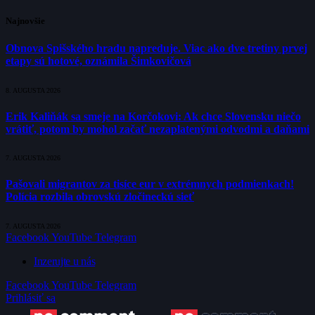
Najnovšie
Obnova Spišského hradu napreduje. Viac ako dve tretiny prvej
etapy sú hotové, oznámila Šimkovičová
8. AUGUSTA 2026
Erik Kaliňák sa smeje na Korčokovi: Ak chce Slovensku niečo
vrátiť, potom by mohol začať nezaplatenými odvodmi a daňami
7. AUGUSTA 2026
Pašovali migrantov za tisíce eur v extrémnych podmienkach!
Polícia rozbila obrovskú zločineckú sieť
7. AUGUSTA 2026
Facebook
YouTube
Telegram
Inzerujte u nás
Facebook
YouTube
Telegram
Prihlásiť sa