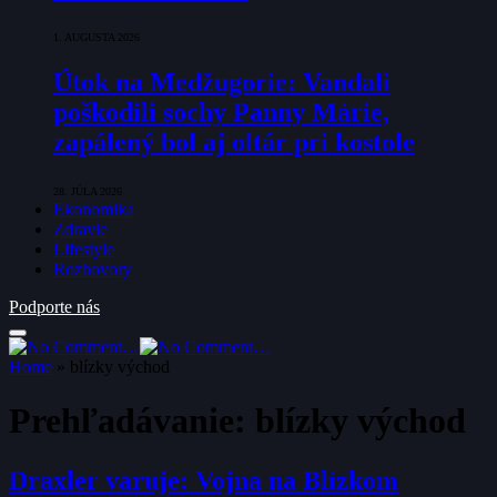
1. AUGUSTA 2026
Útok na Medžugorie: Vandali
poškodili sochy Panny Márie,
zapálený bol aj oltár pri kostole
28. JÚLA 2026
Ekonomika
Zdravie
Lifestyle
Rozhovory
Podporte nás
Home
»
blízky východ
Prehľadávanie:
blízky východ
Draxler varuje: Vojna na Blízkom