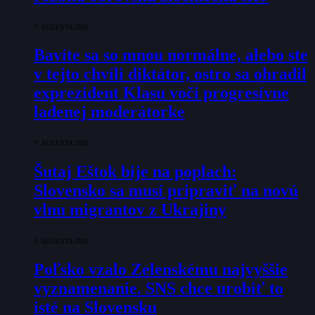
7. AUGUSTA 2026
Bavíte sa so mnou normálne, alebo ste
v tejto chvíli diktátor, ostro sa ohradil
exprezident Klasu voči progresívne
ladenej moderátorke
7. AUGUSTA 2026
Šutaj Eštok bije na poplach:
Slovensko sa musí pripraviť na novú
vlnu migrantov z Ukrajiny
6. AUGUSTA 2026
Poľsko vzalo Zelenskému najvyššie
vyznamenanie. SNS chce urobiť to
isté na Slovensku