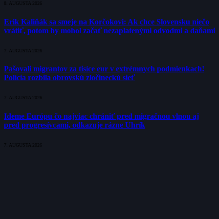
8. AUGUSTA 2026
Erik Kaliňák sa smeje na Korčokovi: Ak chce Slovensku niečo
vrátiť, potom by mohol začať nezaplatenými odvodmi a daňami
7. AUGUSTA 2026
Pašovali migrantov za tisíce eur v extrémnych podmienkach!
Polícia rozbila obrovskú zločineckú sieť
7. AUGUSTA 2026
Ideme Európu čo najviac chrániť pred migračnou vlnou aj
pred progresívcami, odkazuje rázne Uhrík
7. AUGUSTA 2026