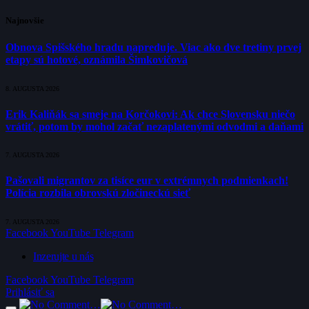
Najnovšie
Obnova Spišského hradu napreduje. Viac ako dve tretiny prvej
etapy sú hotové, oznámila Šimkovičová
8. AUGUSTA 2026
Erik Kaliňák sa smeje na Korčokovi: Ak chce Slovensku niečo
vrátiť, potom by mohol začať nezaplatenými odvodmi a daňami
7. AUGUSTA 2026
Pašovali migrantov za tisíce eur v extrémnych podmienkach!
Polícia rozbila obrovskú zločineckú sieť
7. AUGUSTA 2026
Facebook
YouTube
Telegram
Inzerujte u nás
Facebook
YouTube
Telegram
Prihlásiť sa