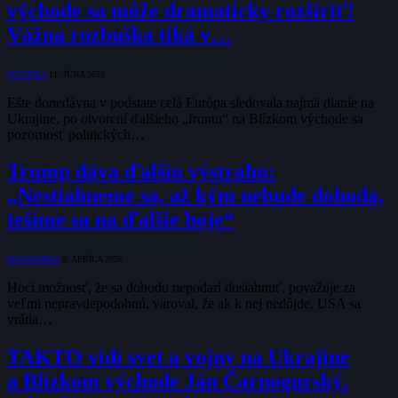
východe sa môže dramaticky rozšíriť!
Vážna rozbuška tiká v…
POLITIKA
11. JÚNA 2026
Ešte donedávna v podstate celá Európa sledovala najmä dianie na
Ukrajine, po otvorení ďalšieho „frontu“ na Blízkom východe sa
pozornosť politických…
Trump dáva ďalšiu výstrahu:
„Nestiahneme sa, až kým nebude dohoda,
tešíme sa na ďalšie boje“
EKONOMIKA
9. APRÍLA 2026
Hoci možnosť, že sa dohodu nepodarí dosiahnuť, považuje za
veľmi nepravdepodobnú, varoval, že ak k nej nedôjde, USA sa
vrátia…
TAKTO vidí svet a vojny na Ukrajine
a Blízkom východe Ján Čarnogurský.