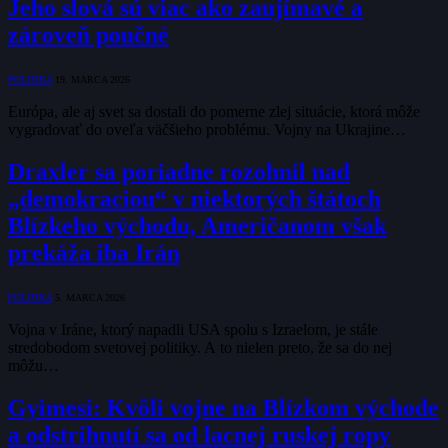
Jeho slová sú viac ako zaujímavé a
zároveň poučné
POLITIKA
19. MARCA 2026
Európa, ale aj svet sa dostali do pomerne zlej situácie, ktorá môže
vygradovať do oveľa väčšieho problému. Vojny na Ukrajine…
Draxler sa poriadne rozohnil nad
„demokraciou“ v niektorých štátoch
Blízkeho východu, Američanom však
prekáža iba Irán
POLITIKA
5. MARCA 2026
Vojna v Iráne, ktorý napadli USA spolu s Izraelom, je stále
stredobodom svetovej politiky. A to nielen preto, že sa do nej
môžu…
Gyimesi: Kvôli vojne na Blízkom východe
a odstrihnutí sa od lacnej ruskej ropy