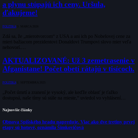
a plynu stúpajú ich ceny. Uršula,
ďakujeme!
POLITIKA
3. MARCA 2026
Zdá sa, že „mierotvorcom“ z USA a ani ich po Nobelovej cene za
mieri bažiacom prezidentovi Donaldovi Trumpovi slovo mier veľa
nehovorí.…
AKTUALIZOVANÉ: Už 3 zemetrasenie v
Afganistane! Počet obetí rátajú v tisícoch.
POLITIKA
1. SEPTEMBRA 2025
„Počet úmrtí a zranení je vysoký, ale keďže oblasť je ťažko
dostupná, naše tímy sú stále na mieste,“ uviedol vo vyhlásení…
Najnovšie články
Obnova Spišského hradu napreduje. Viac ako dve tretiny prvej
etapy sú hotové, oznámila Šimkovičová