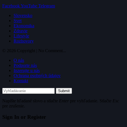
Facebook
YouTube
Telegram
Slovensko
Svet
Ekonomika
Zdravie
Lifestyle
Rozhovory
© 2026 Copyright | No Comment...
O nás
Podporte nás
Inzerujte u nás
Ochrana osobných údajov
Kontakt
Submit
Napíšte hľadané slovo a stlačte
Enter
pre vyhľadanie. Stlačte
Esc
pre zrušenie.
Sign In or Register