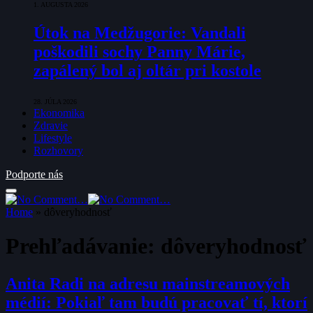
1. AUGUSTA 2026
Útok na Medžugorie: Vandali
poškodili sochy Panny Márie,
zapálený bol aj oltár pri kostole
28. JÚLA 2026
Ekonomika
Zdravie
Lifestyle
Rozhovory
Podporte nás
Home
»
dôveryhodnosť
Prehľadávanie:
dôveryhodnosť
Anita Radi na adresu mainstreamových
médií: Pokiaľ tam budú pracovať tí, ktorí