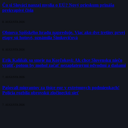
Čo si Slováci naozaj myslia o EÚ? Nový prieskum prináša
prekvapivé čísla
8. AUGUSTA 2026
Obnova Spišského hradu napreduje. Viac ako dve tretiny prvej
etapy sú hotové, oznámila Šimkovičová
8. AUGUSTA 2026
Erik Kaliňák sa smeje na Korčokovi: Ak chce Slovensku niečo
vrátiť, potom by mohol začať nezaplatenými odvodmi a daňami
7. AUGUSTA 2026
Pašovali migrantov za tisíce eur v extrémnych podmienkach!
Polícia rozbila obrovskú zločineckú sieť
7. AUGUSTA 2026