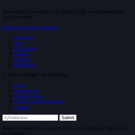
Spravodajský a mediálny web, ktorý prináša tie najpodstatnejšie
správy v kocke.
Facebook
YouTube
Telegram
Slovensko
Svet
Ekonomika
Zdravie
Lifestyle
Rozhovory
© 2026 Copyright | No Comment...
O nás
Podporte nás
Inzerujte u nás
Ochrana osobných údajov
Kontakt
Submit
Napíšte hľadané slovo a stlačte
Enter
pre vyhľadanie. Stlačte
Esc
pre zrušenie.