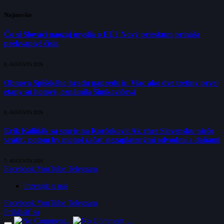
Najnovšie
Čo si Slováci naozaj myslia o EÚ? Nový prieskum prináša
prekvapivé čísla
8. AUGUSTA 2026
Obnova Spišského hradu napreduje. Viac ako dve tretiny prvej
etapy sú hotové, oznámila Šimkovičová
8. AUGUSTA 2026
Erik Kaliňák sa smeje na Korčokovi: Ak chce Slovensku niečo
vrátiť, potom by mohol začať nezaplatenými odvodmi a daňami
7. AUGUSTA 2026
Facebook
YouTube
Telegram
Inzerujte u nás
Facebook
YouTube
Telegram
Prihlásiť sa