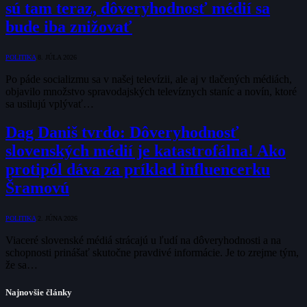
sú tam teraz, dôveryhodnosť médií sa
bude iba znižovať
POLITIKA
8. JÚLA 2026
Po páde socializmu sa v našej televízii, ale aj v tlačených médiách,
objavilo množstvo spravodajských televíznych staníc a novín, ktoré
sa usilujú vplývať…
Dag Daniš tvrdo: Dôveryhodnosť
slovenských médií je katastrofálna! Ako
protipól dáva za príklad influencerku
Šramovú
POLITIKA
2. JÚNA 2026
Viaceré slovenské médiá strácajú u ľudí na dôveryhodnosti a na
schopnosti prinášať skutočne pravdivé informácie. Je to zrejme tým,
že sa…
Najnovšie články