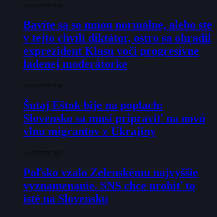
7. AUGUSTA 2026
Bavíte sa so mnou normálne, alebo ste
v tejto chvíli diktátor, ostro sa ohradil
exprezident Klasu voči progresívne
ladenej moderátorke
7. AUGUSTA 2026
Šutaj Eštok bije na poplach:
Slovensko sa musí pripraviť na novú
vlnu migrantov z Ukrajiny
6. AUGUSTA 2026
Poľsko vzalo Zelenskému najvyššie
vyznamenanie. SNS chce urobiť to
isté na Slovensku