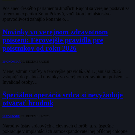
Poslanec českého parlamentu Jindřich Rajchl sa verejne postavil za
forenznú expertku Sonu Pekovú, voči ktorej ministerstvo
spravodlivosti zahájilo konanie o…
Novinky vo verejnom zdravotnom
poistení: Férovejšie pravidlá pre
poistníkov od roku 2026
EKONOMIKA
30. DECEMBRA 2025
Menej administratívy a férovejšie pravidlá. Od 1. januára 2026
vstupujú do platnosti novinky vo verejnom zdravotnom poistení. –
Invalidné osoby…
Špeciálna operácia srdca si nevyžaduje
otvárať hrudník
SLOVENSKO
29. DECEMBRA 2025
Národný ústav srdcových a cievnych chorôb, a. s. úspešne
pokračuje v implantáciách samoexpandovateľnej pľúcnej chlopne