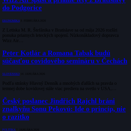
do Podgorice
EKONOMIKA
3. FEBRUÁRA 2026
Z Letiska M. R. Štefánika v Bratislave sa od mája 2026 rozšíri
ponuka priamych leteckých spojení. Nízkonákladový dopravca
Wizz Air…
Peter Kotlár a Romana Tabak budú
súčasťou covidového semináru v Čechách
SLOVENSKO
14. JANUÁRA 2026
Podľa stránky Hlavný Denník a mnohých ďalších sa pravda o
temnej dobe kovidovej stále viac prediera na svetlo v USA,…
Český poslanec Jindřich Rajchl bráni
znalkyňu Sonu Pekovú: Ide o princíp, nie
o razítko
POLITIKA
7. JANUÁRA 2026