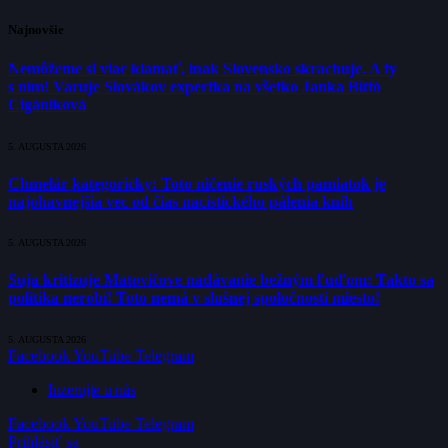
Najnovšie
Nemôžeme si viac klamať, inak Slovensko skrachuje. A ty
s ním! Varuje Slovákov expertka na všetko Janka Bittó
Cigániková
5. AUGUSTA 2026
Chmelár kategoricky: Toto ničenie ruských pamiatok je
najohavnejšia vec od čias nacistického pálenia kníh
5. AUGUSTA 2026
Suja kritizuje Matovičove nadávanie bežným ľuďom: Takto sa
politika nerobí! Toto nemá v slušnej spoločnosti miesto!
5. AUGUSTA 2026
Facebook
YouTube
Telegram
Inzerujte u nás
Facebook
YouTube
Telegram
Prihlásiť sa