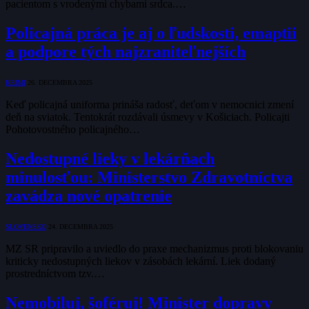
pacientom s vrodenými chybami srdca.…
Policajná práca je aj o ľudskosti, emaptii
a podpore tých najzraniteľnejších
KRIMI
26. DECEMBRA 2025
Keď policajná uniforma prináša radosť, deťom v nemocnici zmení
deň na sviatok. Tentokrát rozdávali úsmevy v Košiciach. Policajti
Pohotovostného policajného…
Nedostupné lieky v lekárňach
minulosťou: Ministerstvo Zdravotníctva
zavádza nové opatrenie
SLOVENSKO
24. DECEMBRA 2025
MZ SR pripravilo a uviedlo do praxe mechanizmus proti blokovaniu
kriticky nedostupných liekov v zásobách lekární. Liek dodaný
prostredníctvom tzv.…
Nemobiluj, šoféruj! Minister dopravy