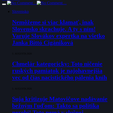
Slovensko
Nemôžeme si viac klamať, inak
Slovensko skrachuje. A ty s ním!
Varuje Slovákov expertka na všetko
Janka Bittó Cigániková
5. AUGUSTA 2026
Chmelár kategoricky: Toto ničenie
ruských pamiatok je najohavnejšia
vec od čias nacistického pálenia kníh
5. AUGUSTA 2026
Suja kritizuje Matovičove nadávanie
bežným ľuďom: Takto sa politika
nerobí! Toto nemá v slušnej