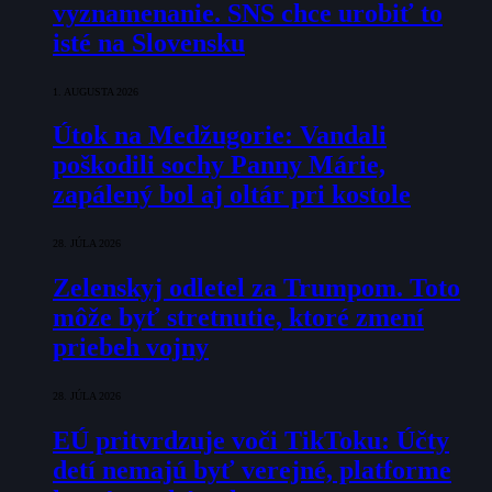
vyznamenanie. SNS chce urobiť to
isté na Slovensku
1. AUGUSTA 2026
Útok na Medžugorie: Vandali
poškodili sochy Panny Márie,
zapálený bol aj oltár pri kostole
28. JÚLA 2026
Zelenskyj odletel za Trumpom. Toto
môže byť stretnutie, ktoré zmení
priebeh vojny
28. JÚLA 2026
EÚ pritvrdzuje voči TikToku: Účty
detí nemajú byť verejné, platforme