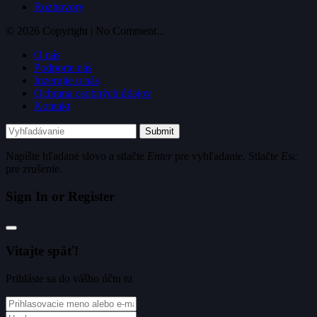
Rozhovory
© 2026 Copyright | No Comment...
O nás
Podporte nás
Inzerujte u nás
Ochrana osobných údajov
Kontakt
Submit
Napíšte hľadané slovo a stlačte
Enter
pre vyhľadanie. Stlačte
Esc
pre zrušenie.
Sign In or Register
Vitajte späť!
Prihláste sa do vášho účtu tu