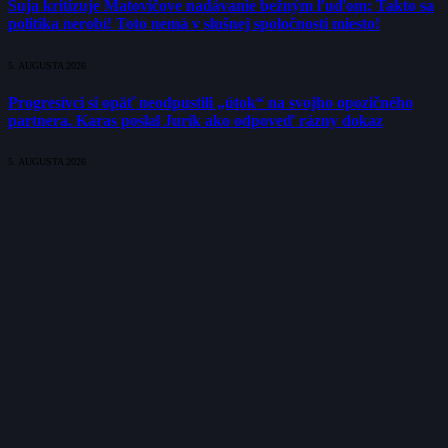
Suja kritizuje Matovičove nadávanie bežným ľuďom: Takto sa
politika nerobí! Toto nemá v slušnej spoločnosti miesto!
5. AUGUSTA 2026
Progresívci si opäť neodpustili „útok“ na svojho opozičného
partnera. Karas poslal Jurík ako odpoveď rázny dokaz
5. AUGUSTA 2026