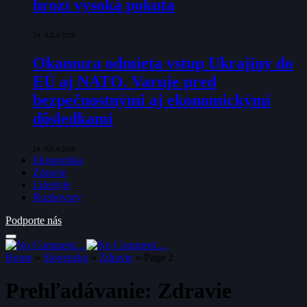
hrozí vysoká pokuta
24. JÚLA 2026
Okamura odmieta vstup Ukrajiny do
EÚ aj NATO. Varuje pred
bezpečnostnými aj ekonomickými
dôsledkami
24. JÚLA 2026
Ekonomika
Zdravie
Lifestyle
Rozhovory
Podporte nás
Home
»
Slovensko
»
Zdravie
»
Page 2
Prehľadávanie:
Zdravie