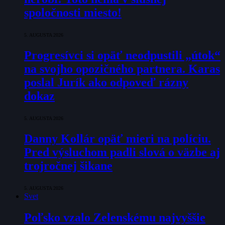
spoločnosti miesto!
5. AUGUSTA 2026
Progresívci si opäť neodpustili „útok“
na svojho opozičného partnera. Karas
poslal Jurík ako odpoveď rázny
dokaz
5. AUGUSTA 2026
Danny Kollár opäť mieri na políciu.
Pred výsluchom padli slová o väzbe aj
trojročnej šikane
5. AUGUSTA 2026
Svet
Poľsko vzalo Zelenskému najvyššie