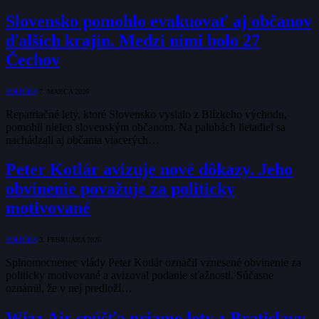
Slovensko pomohlo evakuovať aj občanov
ďalších krajín. Medzi nimi bolo 27
Čechov
POLITIKA
7. MARCA 2026
Repatriačné lety, ktoré Slovensko vyslalo z Blízkeho východu,
pomohli nielen slovenským občanom. Na palubách lietadiel sa
nachádzali aj občania viacerých…
Peter Kotlár avizuje nové dôkazy. Jeho
obvinenie považuje za politicky
motivované
POLITIKA
3. FEBRUÁRA 2026
Splnomocnenec vlády Peter Kotlár označil vznesené obvinenie za
politicky motivované a avizoval podanie sťažnosti. Súčasne
oznámil, že v nej predloží…
Wizz Air spúšťa priame lety z Bratislavy